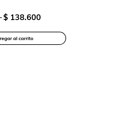
Precio
Precio
 
$ 138.600
de
oferta
egar al carrito