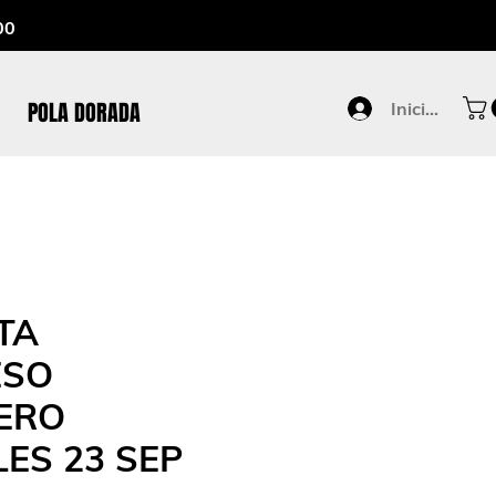
00
POLA DORADA
Iniciar sesió
TA
ESO
ERO
ES 23 SEP